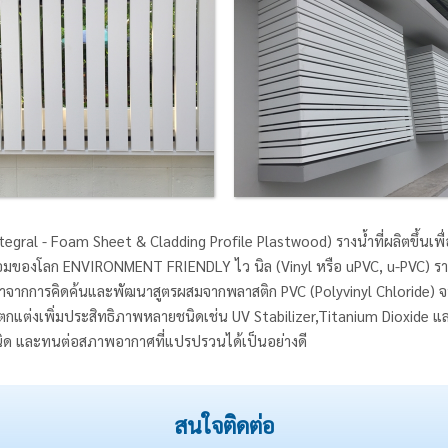
tegral - Foam Sheet & Cladding Profile Plastwood) รางน้ำที่ผลิตขึ้นเพื่อ
ล้อมของโลก ENVIRONMENT FRIENDLY ไว นิล (Vinyl หรือ uPVC, u-PVC) รางน้ำ
จากการคิดค้นและพัฒนาสูตรผสมจากพลาสติก PVC (Polyvinyl Chloride) จนเป็
สารตกแต่งเพิ่มประสิทธิภาพหลายชนิดเช่น UV Stabilizer,Titanium Dioxide และ
นิด และทนต่อสภาพอากาศที่แปรปรวนได้เป็นอย่างดี
สนใจติดต่อ