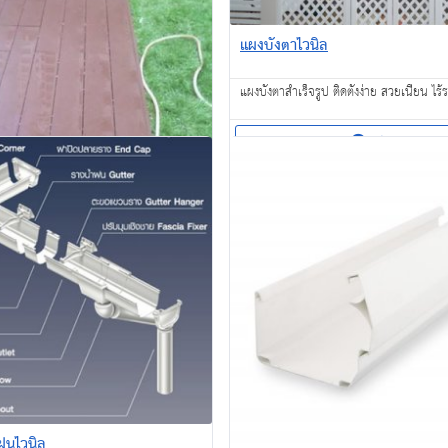
แผงบังตาไวนิล
แผงบังตาสำเร็จรูป ติดตั้งง่าย สวยเนียน ไร้ร
สอบถาม
indsor
โดยเฉพาะ สวยงาม มีร่องลายเหมือนไม้
หมือนไม้จริง และทนทานต่อทุกสภาพอากาศ
ำฝนไวนิล