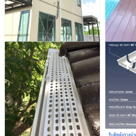
ฝ้าไวนิล
จำหน่ายและติดตั้งฝ้าไวนิล มีคุณสมบัติเป็นฉนวนกันความ
ร้อนและเสียง คงทนต่อสารเคมี กรดแก่ และเบสแก่
สอบถาม
ไม้พื้นไวนิล W
สำหรับงานภายนอก
ธรรมชาติ รู้สึกเ
รับติดตั้งรางน้