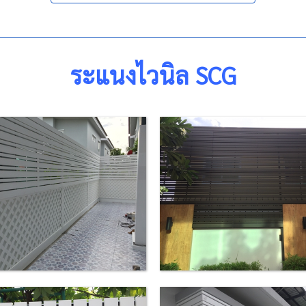
ระแนงไวนิล SCG