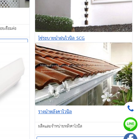
อยเชื่อมต่อ
โซ่ระบายน้ำฝนไวนิล SCG
Flower Rain Chain มีให้เลือก 2 รูปทรง คือ ดอกทิวลิป และ
ดอกโลตัส (กล่องละ 28 ชิ้น / ยาว 3 เมตร)
สอบถาม
รางน้ำหลังคาไวนิล
ผลิตและจำหน่ายหลังคาไวนิล