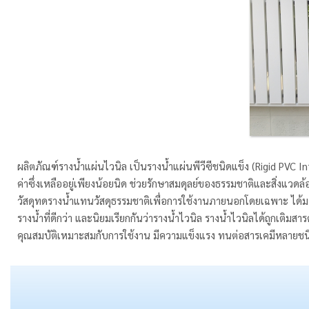
ผลิตภัณฑ์รางน้ำแผ่นไวนิล เป็นรางน้ำแผ่นพีวีซีชนิดแข็ง (Rigid PVC In
ค่าซึ่งเหลืออยู่เพียงน้อยนิด ช่วยรักษาสมดุลย์ของธรรมชาติและสิ่งแวด
วัสดุทดรางน้ำแทนวัสดุธรรมชาติเพื่อการใช้งานภายนอกโดยเฉพาะ ได้มา
รางน้ำที่ดีกว่า และนิยมเรียกกันว่ารางน้ำไวนิล รางน้ำไวนิลได้ถูกเติม
คุณสมบัติเหมาะสมกับการใช้งาน มีความแข็งแรง ทนต่อสารเคมีหลายช