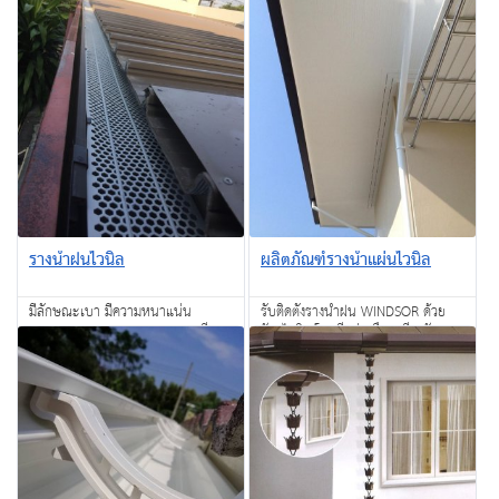
ผลิตภัณฑ์รางน้ำแผ่นไวนิล
รางน้ำฝนไวนิล
รับติดตั้งรางน้ำฝน WINDSOR ด้วย
มีลักษณะเบา มีความหนาแน่น
วัสดุไวนิล โดยทีมช่างมืออาชีพ รับ
ประมาณ 0.55 – 0.66 g/cm3 มี
ประกันความพึ่งพอใจในผลงงานของ
ความคงทนต่อสารเคมี กรดแก่ และ
สอบถาม
สอบถาม
เรา
เบสแก่