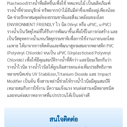
Plastwood)รางน้ำที่ผลิตขึ้นเพื่อใช้ ทดแทนไม้ เป็นผลิตภัณฑ์
รางน้ำที่ช่วยอนุรักษ์ ทรัพยากรป่าไม้อันมีค่าซึ่งเหลืออยู่เพียงน้อย
นิด ช่วยรักษาสมดุลย์ของธรรมชาติและสิ่งแวดล้อมของโลก
ENVIRONMENT FRIENDLY ไว นิล (Vinyl หรือ uPVC, u-PVC)
รางน้ำเป็นวัสดุใหม่ที่ได้รับการพัฒนาขึ้นเพื่อใช้ในการก่อสร้าง และ
เป็นวัสดุทดรางน้ำแทนวัสดุธรรมชาติเพื่อการใช้งานภายนอกโดย
เฉพาะ ได้มาจากการคิดค้นและพัฒนาสูตรผสมจากพลาสติก PVC
(Polyvinyl Chloride) จนเป็น uPVC (Unplasticised Polyvinyl
Chloride) เพื่อให้มีคุณสมบัติรางน้ำที่ดีกว่า และนิยมเรียกกันว่า
รางน้ำไวนิล รางน้ำไวนิลได้ถูกเติมสารตกแต่งเพิ่มประสิทธิภาพ
หลายชนิดเช่น UV Stabilizer,Titanium Dioxide และ Impact
Modifier เป็นต้น ซึ่งสารเหล่านี้ช่วยให้รางน้ำไวนิลมีคุณสมบัติ
เหมาะสมกับการใช้งาน มีความแข็งแรง ทนต่อสารเคมีหลายชนิด
และทนต่อสภาพอากาศที่แปรปรวนได้เป็นอย่างดี
สนใจติดต่อ