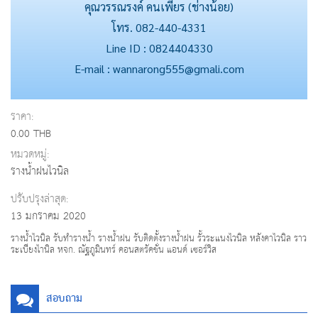
คุณวรรณรงค์ คนเพียร (ช่างน้อย)
โทร. 082-440-4331
Line ID : 0824404330
E-mail : wannarong555@gmali.com
ราคา:
0.00 THB
หมวดหมู่:
รางน้ำฝนไวนิล
ปรับปรุงล่าสุด:
13 มกราคม 2020
รางน้ำไวนิล รับทำรางน้ำ รางน้ำฝน รับติดตั้งรางน้ำฝน รั้วระแนงไวนิล หลังคาไวนิล ราว
ระเบียงไานิล หจก. ณัฐภูมินทร์ คอนสตรัคชั่น แอนด์ เซอร์วิส
สอบถาม