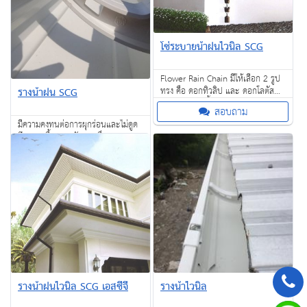
โซ่ระบายน้ำฝนไวนิล SCG
Flower Rain Chain มีให้เลือก 2 รูป
ทรง คือ ดอกทิวลิป และ ดอกโลตัส
รางน้ำฝน SCG
(กล่องละ 28 ชิ้น / ยาว 3 เมตร)
สอบถาม
มีความคงทนต่อการผุกร่อนและไม่ดูด
ซึมความชื้น หมดปัญหาเรื่อง ปลวก
มอด แมลงปีกแข็ง หรือเชื้อรา
สอบถาม
รางน้ำฝนไวนิล SCG เอสซีจี
รางน้ำไวนิล