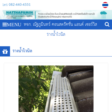
082-440-4331
โทร
หจก. ณัฐภูมินทร์ คอนสตรัคชั่น แอนด์ เซอร์วิส
MENU
รางน้ำไวนิล
รางน้ำไวนิล